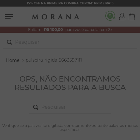
15% OFF NA PRIMEIRA COMPRA CUPOM: PRIMEIRA15
Faltam
R$ 100,00
para você parcelar em 2x
Pesquisar
TERMOS MAIS BUSCADOS
pulseira-rigida-5663597111
1
º
brincos
2
º
colar duplo
OPS, NÃO ENCONTRAMOS
RESULTADOS PARA A BUSCA
3
º
filhos
4
º
pulseiras
Pesquisar
5
º
colar coração
6
º
pérola
TERMOS MAIS BUSCADOS
Verifique se a palavra foi digitada corretamente ou tente palavras menos
1
º
brincos
específicas
7
º
nossa senhora