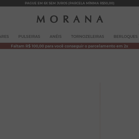
PAGUE EM 6X SEM JUROS (PARCELA MÍNIMA R$50,00)
TERMOS MAIS BUSCADOS
ARES
PULSEIRAS
ANÉIS
TORNOZELEIRAS
BERLOQUES
1
º
brincos
Faltam R$ 100,00 para você conseguir o parcelamento em 2x
2
º
colar duplo
3
º
filhos
4
º
pulseiras
5
º
colar coração
6
º
pérola
7
º
nossa senhora
8
º
escapulário
9
º
conjuntos
10
º
coração