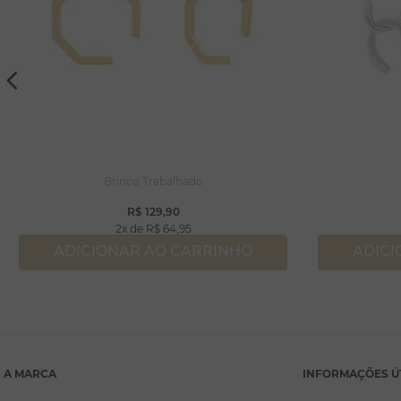
Brinco Trabalhado
R$
129
,
90
2
R$
64
,
95
ADICIONAR AO CARRINHO
ADICI
A MARCA
INFORMAÇÕES Ú