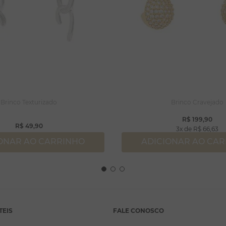
Brinco Texturizado
Brinco Cravejado
R$
199
,
90
R$
49
,
90
3
R$
66
,
63
ONAR AO CARRINHO
ADICIONAR AO CA
TEIS
FALE CONOSCO