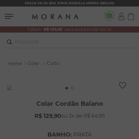
PAGUE EM 6X SEM JUROS (PARCELA MÍNIMA R$50,00)
Faltam
R$ 100,00
para você parcelar em 2x
Pesquisar
TERMOS MAIS BUSCADOS
Colar
Curto
1
º
brincos
2
º
colar duplo
3
º
pulseiras
4
º
colar coração
Colar Cordão Baiano
5
º
filhos
R$
129
,
90
2
R$
64
,
95
6
º
nossa senhora
7
º
argola
BANHO
:
PRATA