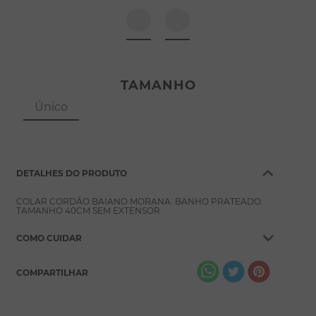
8
º
pérola
9
º
escapulário
10
º
colar
TAMANHO
Único
DETALHES DO PRODUTO
COLAR CORDÃO BAIANO MORANA. BANHO PRATEADO.
TAMANHO 40CM SEM EXTENSOR.
COMO CUIDAR
COMPARTILHAR