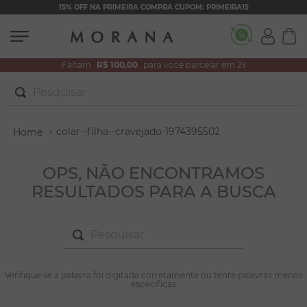
15% OFF NA PRIMEIRA COMPRA CUPOM: PRIMEIRA15
Faltam
R$ 100,00
para você parcelar em 2x
Pesquisar
TERMOS MAIS BUSCADOS
colar--filha--cravejado-1974395502
1
º
brincos
2
º
colar duplo
OPS, NÃO ENCONTRAMOS
RESULTADOS PARA A BUSCA
3
º
pulseiras
4
º
colar coração
Pesquisar
5
º
filhos
6
º
nossa senhora
TERMOS MAIS BUSCADOS
Verifique se a palavra foi digitada corretamente ou tente palavras menos
1
º
brincos
específicas
7
º
argola