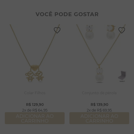
2
º
colar duplo
8
º
pérola
3
º
pulseiras
9
º
escapulário
VOCÊ PODE GOSTAR
4
º
colar coração
10
º
colar
5
º
filhos
6
º
nossa senhora
7
º
argola
8
º
pérola
9
º
escapulário
10
º
colar
Colar Filhos
Conjunto de pérola
R$
129
,
90
R$
139
,
90
2
R$
64
,
95
2
R$
69
,
95
ADICIONAR AO
ADICIONAR AO
CARRINHO
CARRINHO